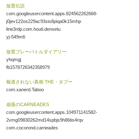
放置伝説
com.googleusercontent.apps.824562262668-
j0jev122os229ac93sis8piqa0k15mhp
line3rdp.com.houti.densetu
yj-549m6
放置プレーバトルダイアリー
yhqmgj
fb1578726342358979
報道されない真相 THE・タブー
com.xanerd.Taboo
崩落のCARNEADES
com.googleusercontent.apps.104971141582-
2vmg09830262md14spbjs9h86tis4rqv
com.cocorond.carneades