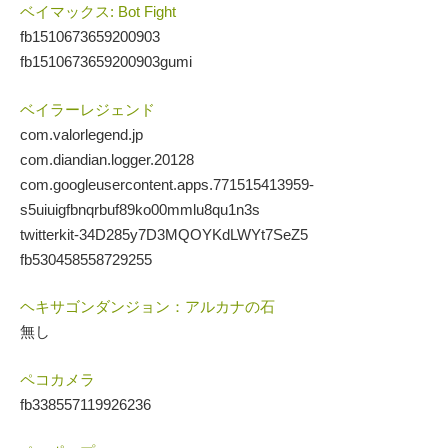
ベイマックス: Bot Fight
fb1510673659200903
fb1510673659200903gumi
ベイラーレジェンド
com.valorlegend.jp
com.diandian.logger.20128
com.googleusercontent.apps.771515413959-
s5uiuigfbnqrbuf89ko00mmlu8qu1n3s
twitterkit-34D285y7D3MQOYKdLWYt7SeZ5
fb530458558729255
ヘキサゴンダンジョン：アルカナの石
無し
ペコカメラ
fb338557119926236