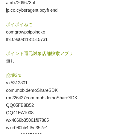
amb7209673bf
jp.co.cyberagent.boyfriend
ポイポイねこ
comgrowpoipoineko
fb1099081131515731
ポイント還元対象店舗検索アプリ
無し
崩壊3rd
vk5312801
com.mob.demoShareSDK
rm226427com.mob.demoShareSDK
QQ05FB8B52
QQ41EA1008
wx4868b35061f87885
wxc090bb4ff5c352e4