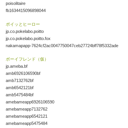
poisolitaire
fb1634415096898044
ポイッとヒーロー
jp.co.pokelabo.poitto
jp.co.pokelabo.poitto.fox
nakamapapp-7624cf2ac0047750047ceb27724bff78f5332ade
ボーイフレンド（仮）
jp.ameba.bf
amb6926106590bf
amb7132762bf
amb6542121bf
amb5475484bf
amebameapp6926106590
amebameapp7132762
amebameapp6542121
amebameapp5475484