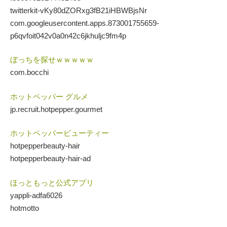
twitterkit-vKy80dZORxg3fB21iHBWBjsNr
com.googleusercontent.apps.873001755659-
p6qvfoit042v0a0n42c6jkhuljc9fm4p
ぼっちを探せｗｗｗｗｗ
com.bocchi
ホットペッパー グルメ
jp.recruit.hotpepper.gourmet
ホットペッパービューティー
hotpepperbeauty-hair
hotpepperbeauty-hair-ad
ほっともっと公式アプリ
yappli-adfa6026
hotmotto