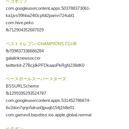
ペコポップ
com.googleusercontent.apps.503788373061-
ka1jvs99hba24t0cpfdi2pamn724ubl1
com.hive.peko
fb712904352687029
ベストイレブン-CHAMPIONS CLUB
fb709837336666284
galalinknewsoccer
twitterkit-Z7BcjdkPFDkaaoPkRgN238dK0
ベースボールスーパースターズ
BSSURLScheme
fb1299395293524787
com.googleusercontent.apps.531452786874-
6v2don7qnjn5druo0jpuqb154j1h8e01
com.gamevil.basebss.ios.apple.global.normal
ペタポン