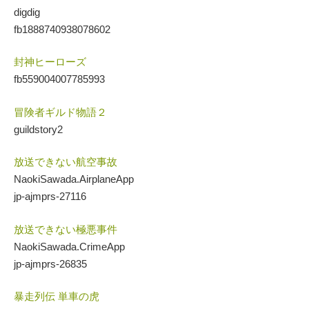
digdig
fb1888740938078602
封神ヒーローズ
fb559004007785993
冒険者ギルド物語２
guildstory2
放送できない航空事故
NaokiSawada.AirplaneApp
jp-ajmprs-27116
放送できない極悪事件
NaokiSawada.CrimeApp
jp-ajmprs-26835
暴走列伝 単車の虎