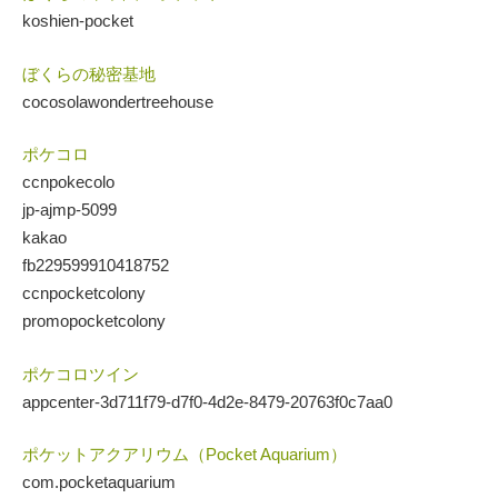
koshien-pocket
ぼくらの秘密基地
cocosolawondertreehouse
ポケコロ
ccnpokecolo
jp-ajmp-5099
kakao
fb229599910418752
ccnpocketcolony
promopocketcolony
ポケコロツイン
appcenter-3d711f79-d7f0-4d2e-8479-20763f0c7aa0
ポケットアクアリウム（Pocket Aquarium）
com.pocketaquarium