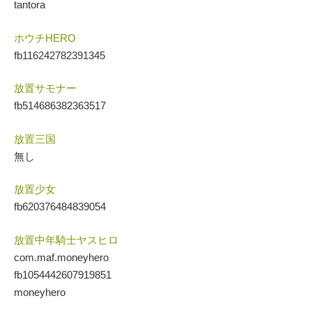
tantora
ホウチHERO
fb116242782391345
放置サモナー
fb514686382363517
放置三国
無し
放置少女
fb620376484839054
放置中年騎士ヤスヒロ
com.maf.moneyhero
fb1054442607919851
moneyhero