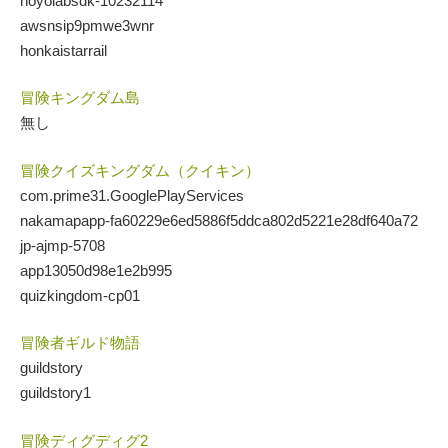
hoyolabsdk-10232114
awsnsip9pmwe3wnr
honkaistarrail
冒険キングダム島
無し
冒険クイズキングダム（クイキン）
com.prime31.GooglePlayServices
nakamapapp-fa60229e6ed5886f5ddca802d5221e28df640a72
jp-ajmp-5708
app13050d98e1e2b995
quizkingdom-cp01
冒険者ギルド物語
guildstory
guildstory1
冒険ディグディグ2