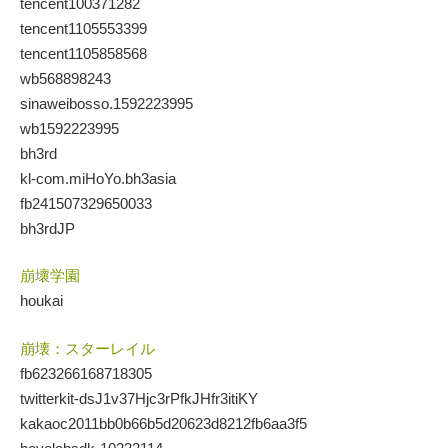
tencent100371282
tencent1105553399
tencent1105858568
wb568898243
sinaweibosso.1592223995
wb1592223995
bh3rd
kl-com.miHoYo.bh3asia
fb241507329650033
bh3rdJP
崩壞学園
houkai
崩壊：スターレイル
fb623266168718305
twitterkit-dsJ1v37Hjc3rPfkJHfr3itiKY
kakaoc2011bb0b66b5d20623d8212fb6aa3f5