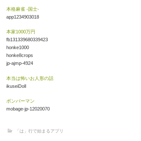
本格麻雀 -国士-
app1234903018
本家1000万円
fb131339680339423
honke1000
honke8crops
jp-ajmp-4924
本当は怖いお人形の話
ikuseiDoll
ボンバーマン
mobage-jp-12020070
「は」行で始まるアプリ