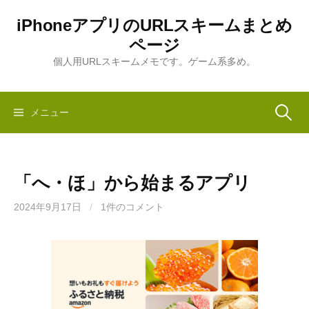
コ
iPhoneアプリのURLスキームまとめ
ン
ページ
テ
ン
個人用URLスキームメモです。ゲーム系多め。
ツ
へ
ス
検
メニュー
キ
ッ
索:
プ
「へ・ほ」から始まるアプリ
2024年9月17日
/
1件のコメント