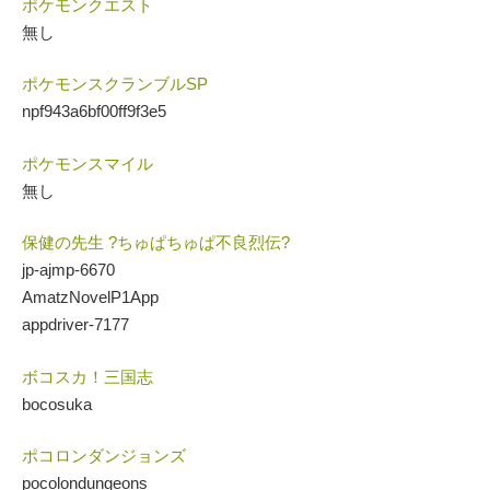
ポケモンクエスト
無し
ポケモンスクランブルSP
npf943a6bf00ff9f3e5
ポケモンスマイル
無し
保健の先生 ?ちゅぱちゅぱ不良烈伝?
jp-ajmp-6670
AmatzNovelP1App
appdriver-7177
ボコスカ！三国志
bocosuka
ポコロンダンジョンズ
pocolondungeons