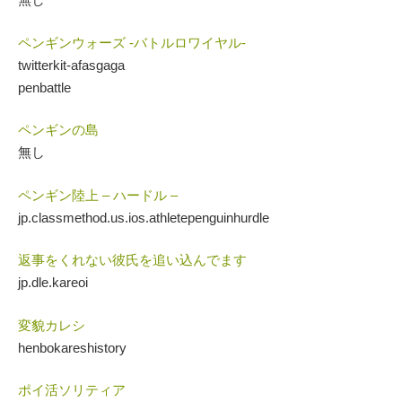
ペンギンウォーズ -バトルロワイヤル-
twitterkit-afasgaga
penbattle
ペンギンの島
無し
ペンギン陸上 – ハードル –
jp.classmethod.us.ios.athletepenguinhurdle
返事をくれない彼氏を追い込んでます
jp.dle.kareoi
変貌カレシ
henbokareshistory
ポイ活ソリティア