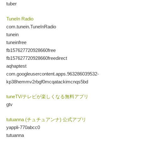
tuber
TuneIn Radio
com.tunein.TuneInRadio
tunein
tuneinfree
fb157627720928660free
fb157627720928660freedirect
aqhaptest
com.googleusercontent.apps.963286039532-
kp38hemmv2rbgf0mcqatackimcnqs5bd
tuneTV/テレビが楽しくなる無料アプリ
gtv
tutuanna (チュチュアンナ) 公式アプリ
yappli-770abcc0
tutuanna