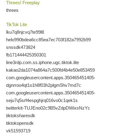
Threes! Freeplay
threes
TikTok Lite
lku7q8njcvq7te99l8
helo990bdea6cc85ea7ec703f182a7992b99
snssdk473824
fb171444425350301
line3rdp.com.ss.iphone.ugc.tiktok.lite
kakao2da1074a864a7c500fd4b4e50e853459
com.googleusercontent.apps.350465451405-
dgnrroo4qt1o1h8f03h2plgm5hv7md7c
com.googleusercontent.apps.350465451405-
seju7q5srf4espghjrq016vo0c1qek1s
twitterkit-TUJEno02c9B5vZdpDWixsNzYc
tiktoksharesdk
tiktokopensdk
vk51593719