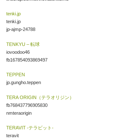
tenki.jp
tenki.jp
jp-ajmp-24788
TENKYU – 転球
iovoodoo46
fb167854093869497
TEPPEN
jp.gungho.teppen
TERA ORIGIN（テラオリジン）
fb768437796905830
nmteraorigin
TERAVIT -テラビット-
teravit