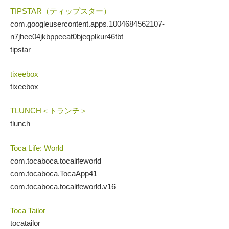
TIPSTAR（ティップスター）
com.googleusercontent.apps.1004684562107-
n7jhee04jkbppeeat0bjeqplkur46tbt
tipstar
tixeebox
tixeebox
TLUNCH＜トランチ＞
tlunch
Toca Life: World
com.tocaboca.tocalifeworld
com.tocaboca.TocaApp41
com.tocaboca.tocalifeworld.v16
Toca Tailor
tocatailor