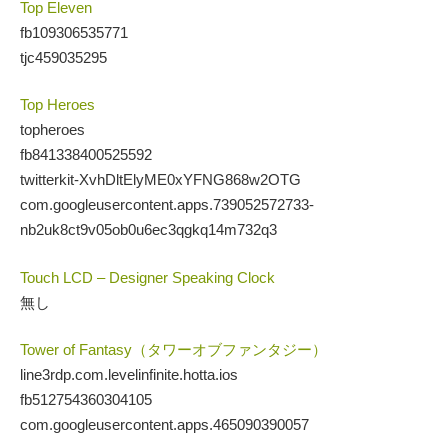
Top Eleven
fb109306535771
tjc459035295
Top Heroes
topheroes
fb841338400525592
twitterkit-XvhDltElyME0xYFNG868w2OTG
com.googleusercontent.apps.739052572733-
nb2uk8ct9v05ob0u6ec3qgkq14m732q3
Touch LCD – Designer Speaking Clock
無し
Tower of Fantasy（タワーオブファンタジー）
line3rdp.com.levelinfinite.hotta.ios
fb512754360304105
com.googleusercontent.apps.465090390057