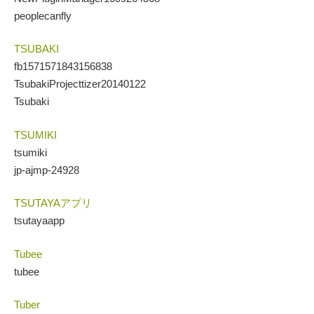
peoplecanfly
TSUBAKI
fb1571571843156838
TsubakiProjecttizer20140122
Tsubaki
TSUMIKI
tsumiki
jp-ajmp-24928
TSUTAYAアプリ
tsutayaapp
Tubee
tubee
Tuber