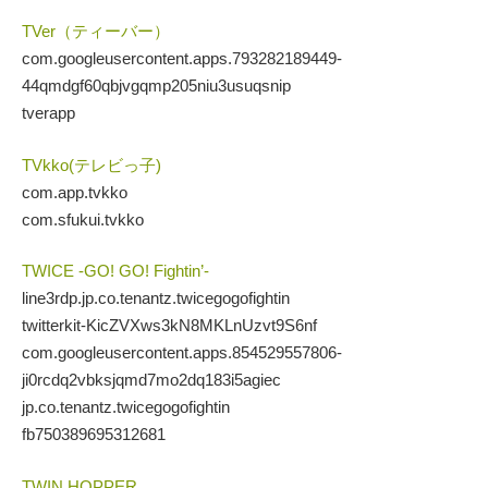
TVer（ティーバー）
com.googleusercontent.apps.793282189449-
44qmdgf60qbjvgqmp205niu3usuqsnip
tverapp
TVkko(テレビっ子)
com.app.tvkko
com.sfukui.tvkko
TWICE -GO! GO! Fightin’-
line3rdp.jp.co.tenantz.twicegogofightin
twitterkit-KicZVXws3kN8MKLnUzvt9S6nf
com.googleusercontent.apps.854529557806-
ji0rcdq2vbksjqmd7mo2dq183i5agiec
jp.co.tenantz.twicegogofightin
fb750389695312681
TWIN HOPPER