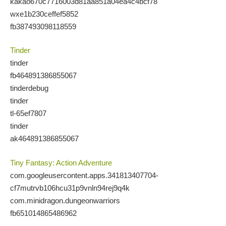
kakao670c7716003d81aa851a04ea4c4bcf78
wxe1b230ceffef5852
fb387493098118559
Tinder
tinder
fb464891386855067
tinderdebug
tinder
tl-65ef7807
tinder
ak464891386855067
Tiny Fantasy: Action Adventure
com.googleusercontent.apps.341813407704-
cf7mutrvb106hcu31p9vnln94rej9q4k
com.minidragon.dungeonwarriors
fb651014865486962