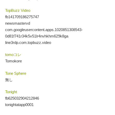
TopBuzz Video
fb141709186275747
newsmastervd
com.googleusercontent.apps.1020851308543-
0d81f741r34k5v51lr4nvhkhm629k8ga
line3rdp.com.topbuzz.video
tomoコレ
Tomokore
Tone Sphere
無し
Tonight
fb625032904212846
tonightatapp0001