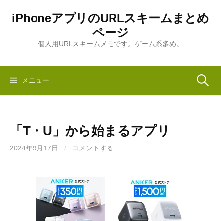
コ
iPhoneアプリのURLスキームまとめ
ン
ページ
テ
ン
個人用URLスキームメモです。ゲーム系多め。
ツ
へ
ス
検
メニュー
キ
ッ
索:
プ
「T・U」から始まるアプリ
2024年9月17日
/
コメントする