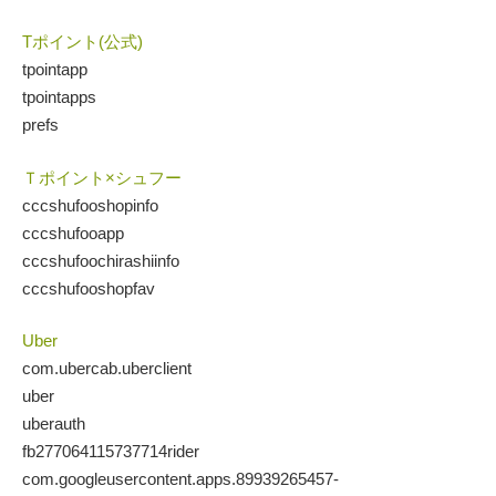
Tポイント(公式)
tpointapp
tpointapps
prefs
Ｔポイント×シュフー
cccshufooshopinfo
cccshufooapp
cccshufoochirashiinfo
cccshufooshopfav
Uber
com.ubercab.uberclient
uber
uberauth
fb277064115737714rider
com.googleusercontent.apps.89939265457-