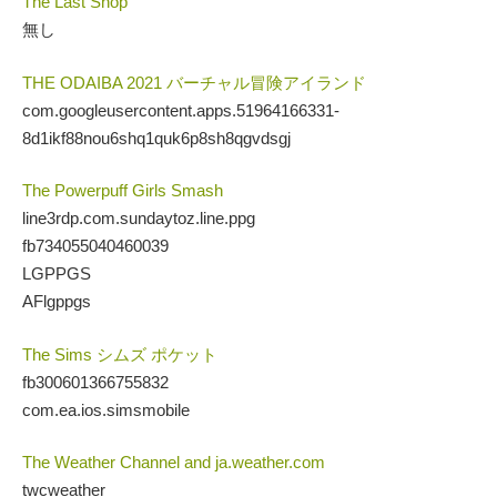
The Last Shop
無し
THE ODAIBA 2021 バーチャル冒険アイランド
com.googleusercontent.apps.51964166331-
8d1ikf88nou6shq1quk6p8sh8qgvdsgj
The Powerpuff Girls Smash
line3rdp.com.sundaytoz.line.ppg
fb734055040460039
LGPPGS
AFlgppgs
The Sims シムズ ポケット
fb300601366755832
com.ea.ios.simsmobile
The Weather Channel and ja.weather.com
twcweather