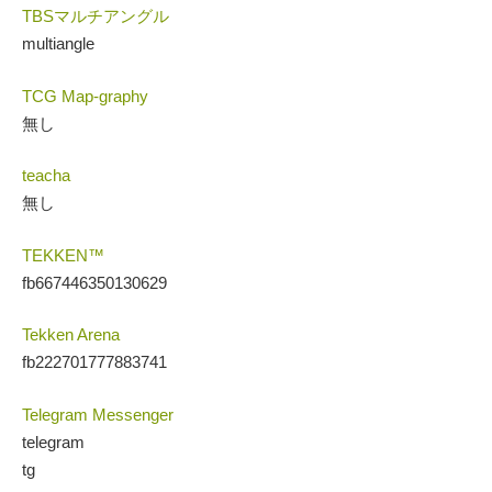
TBSマルチアングル
multiangle
TCG Map-graphy
無し
teacha
無し
TEKKEN™
fb667446350130629
Tekken Arena
fb222701777883741
Telegram Messenger
telegram
tg