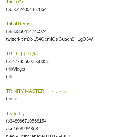
Trials Go
fb655424054467854
Tribal Heroes
fb833360414749924
twitterkit-mXx154GemlGtrGuaon8H1gO6W
TRILL［トリル］
fb1477355002538091
trillWidget
trill
TRINITY MASTER – トリマス –
trimas
Try to Fly
fb348966710568154
aso1609264368
NewPluginManager1609264368