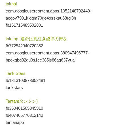
taknal
com.googleusercontent.apps.1052148702449-
acgov7901kidqm70ge4osskau68rgi3h
fb151715489592801
takt op. 運命は真紅き旋律の街を
fb772542340720352
com.googleusercontent.apps.390947496777-
bpokqbq82gu0s1cc385js86ag637vuai
Tank Stars
fb1813103878952481
tankstars
Tantan(タンタン)
fb350461505345910
fb407465776312149
tantanapp