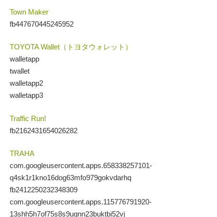
Town Maker
fb447670445245952
TOYOTA Wallet（トヨタウォレット）
walletapp
twallet
walletapp2
walletapp3
Traffic Run!
fb2162431654026282
TRAHA
com.googleusercontent.apps.658338257101-
q4sk1r1kno16dog63mfo979gokvdarhq
fb2412250232348309
com.googleusercontent.apps.115776791920-
13shh5h7of75s8s9ugnn23buktbi52vj