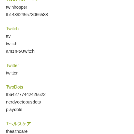
twinhopper
fb1439245573066588
Twitch
ttv
twitch
amzn-tv.twitch
Twitter
twitter
TwoDots
fb642777442426622
nerdyoctopusdots
playdots
Tヘルスケア
thealthcare