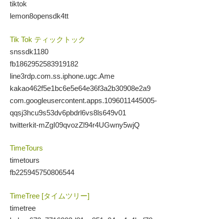
tiktok
lemon8opensdk4tt
Tik Tok ティックトック
snssdk1180
fb1862952583919182
line3rdp.com.ss.iphone.ugc.Ame
kakao462f5e1bc6e5e64e36f3a2b30908e2a9
com.googleusercontent.apps.1096011445005-
qqsj3hcu9s53dv6pbdrl6vs8ls649v01
twitterkit-mZgI09qvozZl94r4UGwny5wjQ
TimeTours
timetours
fb225945750806544
TimeTree [タイムツリー]
timetree