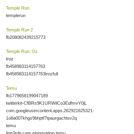
Temple Run
templerun
Temple Run 2
fb208082439215773
Temple Run: Oz
troz
fb458983114157763
fb458983114157763trozfull
Temu
fb1779658199047189
twitterkit-CfBRs9K1URWilCo3EdfmvY0jL
com.googleusercontent.apps.262921625321-
1o8a007khgs9bhptf7tpaurgachtsv2q
temu
line3rdp.com.einnovation.temu