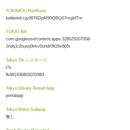
TOKIMEKI RunRuns
twitterkit-cjy08T6DpM90QBQ07rxgIdTnr
TOKIO-BA
com.googleusercontent.apps.326029207058-
2ndq1r2tsavj0trkv0uhdr0ft26v8p5i
Tokyo 7th シスターズ
t7s
fb381436802033983
Tokyo Disney Resort App
portalapp
Tokyo Metro Subway
無し