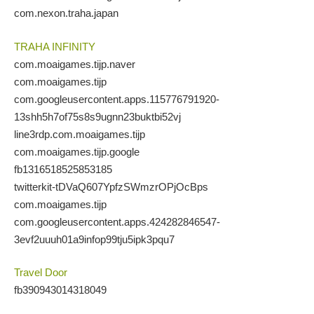
com.nexon.traha.japan
TRAHA INFINITY
com.moaigames.tijp.naver
com.moaigames.tijp
com.googleusercontent.apps.115776791920-
13shh5h7of75s8s9ugnn23buktbi52vj
line3rdp.com.moaigames.tijp
com.moaigames.tijp.google
fb1316518525853185
twitterkit-tDVaQ607YpfzSWmzrOPjOcBps
com.moaigames.tijp
com.googleusercontent.apps.424282846547-
3evf2uuuh01a9infop99tju5ipk3pqu7
Travel Door
fb390943014318049