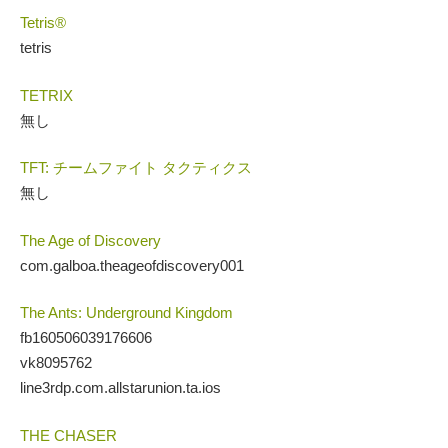
Tetris®
tetris
TETRIX
無し
TFT: チームファイト タクティクス
無し
The Age of Discovery
com.galboa.theageofdiscovery001
The Ants: Underground Kingdom
fb160506039176606
vk8095762
line3rdp.com.allstarunion.ta.ios
THE CHASER