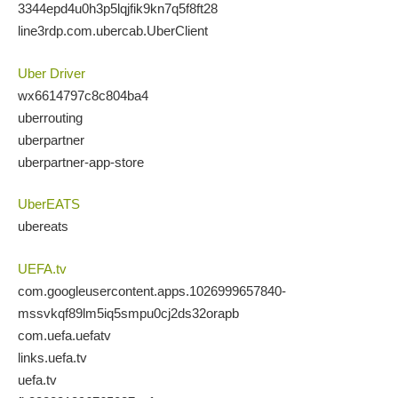
3344epd4u0h3p5lqjfik9kn7q5f8ft28
line3rdp.com.ubercab.UberClient
Uber Driver
wx6614797c8c804ba4
uberrouting
uberpartner
uberpartner-app-store
UberEATS
ubereats
UEFA.tv
com.googleusercontent.apps.1026999657840-
mssvkqf89lm5iq5smpu0cj2ds32orapb
com.uefa.uefatv
links.uefa.tv
uefa.tv