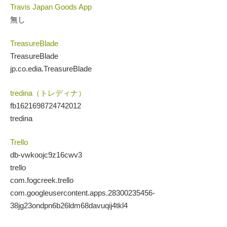
Travis Japan Goods App
無し
TreasureBlade
TreasureBlade
jp.co.edia.TreasureBlade
tredina（トレディナ）
fb1621698724742012
tredina
Trello
db-vwkoojc9z16cwv3
trello
com.fogcreek.trello
com.googleusercontent.apps.28300235456-
38jg23ondpn6b26ldm68davuqij4tkl4