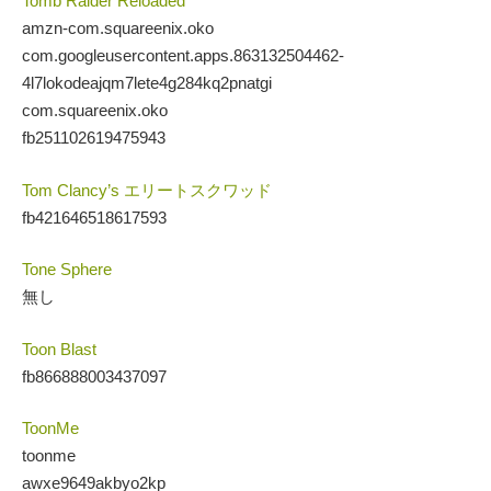
Tomb Raider Reloaded
amzn-com.squareenix.oko
com.googleusercontent.apps.863132504462-
4l7lokodeajqm7lete4g284kq2pnatgi
com.squareenix.oko
fb251102619475943
Tom Clancy’s エリートスクワッド
fb421646518617593
Tone Sphere
無し
Toon Blast
fb866888003437097
ToonMe
toonme
awxe9649akbyo2kp