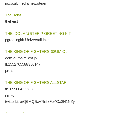
jp.co.ultimedia.new.steam
The Heist
theheist
THE IDOLM@STER P GREETING KIT
pgreetingkit-UniversalLinks
THE KING OF FIGHTERS ’98UM OL
com.ourpalm.kof.jp
fb1552765588350147
prefs
THE KING OF FIGHTERS ALLSTAR
fb269960423383853
nmkof
twitterkit-erQ6MQSav7Ir5xFpYCa3H1NZy