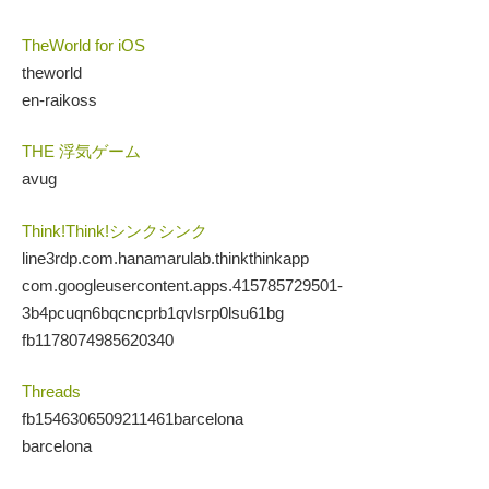
TheWorld for iOS
theworld
en-raikoss
THE 浮気ゲーム
avug
Think!Think!シンクシンク
line3rdp.com.hanamarulab.thinkthinkapp
com.googleusercontent.apps.415785729501-
3b4pcuqn6bqcncprb1qvlsrp0lsu61bg
fb1178074985620340
Threads
fb1546306509211461barcelona
barcelona