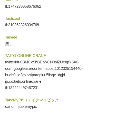
fb1747239958676962
Tacticool
fb310362326034769
Taimee
無し
TAITO ONLINE CRANE
twitterkit-0BMCe9hBDtWCN3slZUebpY6XG
com.googleusercontent.apps.1012325194440-
buqh0ulc2gvrv4pmopluu5llsqe1dgjd
jp.co.taito.onlinecrane
fb132224497467231
TakeMyPic（テイクマイピック
canonmjtakemypic