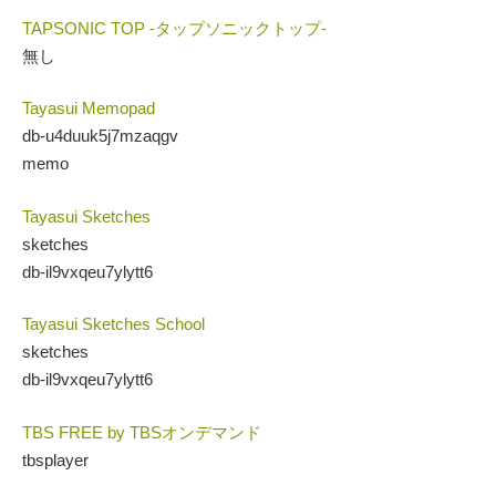
TAPSONIC TOP -タップソニックトップ-
無し
Tayasui Memopad
db-u4duuk5j7mzaqgv
memo
Tayasui Sketches
sketches
db-il9vxqeu7ylytt6
Tayasui Sketches School
sketches
db-il9vxqeu7ylytt6
TBS FREE by TBSオンデマンド
tbsplayer