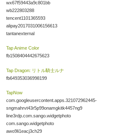
wx67f59443a9c801bb
wb222803288
tencent1101365593
alipay2017031006156613
tantanexternal
Tap Anime Color
fb1508404442675623
Tap Dragon: リトル騎士ルナ
fb649353036998199
TapNow
com.googleusercontent.apps.321072962445-
sngmahrvt43r5p99onamgkitk4457ng9
line3rdp.com.sango.widgetphoto
com.sango.widgetphoto
awo9li1eacj3ch29