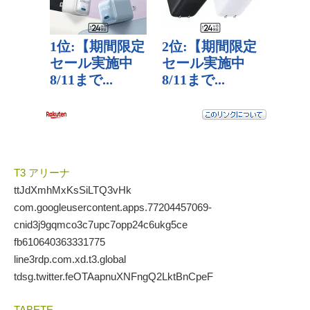
T3 アリーナ
ttJdXmhMxKsSiLTQ3vHk
com.googleusercontent.apps.77204457069-
cnid3j9gqmco3c7upc7opp24c6ukg5ce
fb610640363331775
line3rdp.com.xd.t3.global
tdsg.twitter.feOTAapnuXNFngQ2LktBnCpeF
TABETE